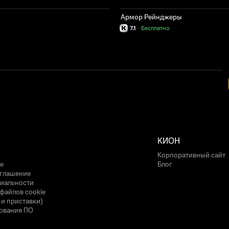
Армор Рейнджеры
7.1
·
Бесплатно
КИОН
Корпоративный сайт
е
Блог
оглашение
иальности
файлов cookie
 и приставки)
ования ПО