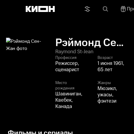
Пр
Рэймонд Сен-
Жан
Raymond St-Jean
Профессия
Возраст
Режиссер,
1 июня 1961,
сценарист
65 лет
Место
Жанры
Мюзикл,
рождения
Шавиниган,
ужасы,
Квебек,
фэнтези
Канада
Фильмы и сериалы