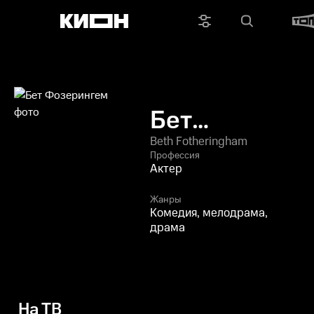
Бет
Фозерингем
Beth Fotheringham
Профессия
Актер
Жанры
Комедия, мелодрама,
драма
На ТВ