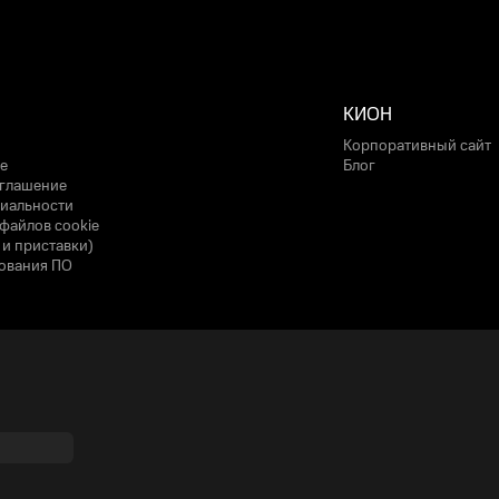
КИОН
Корпоративный сайт
е
Блог
оглашение
иальности
файлов cookie
 и приставки)
ования ПО