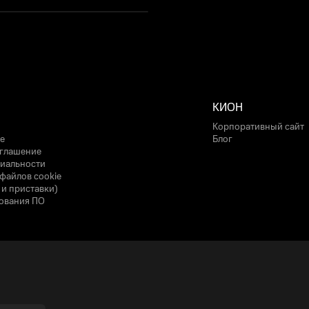
КИОН
Корпоративный сайт
е
Блог
оглашение
иальности
файлов cookie
 и приставки)
ования ПО