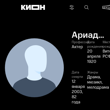
Ариадна
Лысак
Профессия
Дата
Мес
Актер
рождения
рож
20
Вит
апреля
РС
1920
Дата
Жанры
Драма,
смерти
12
мюзикл,
января
мелодрама
2003,
82
года