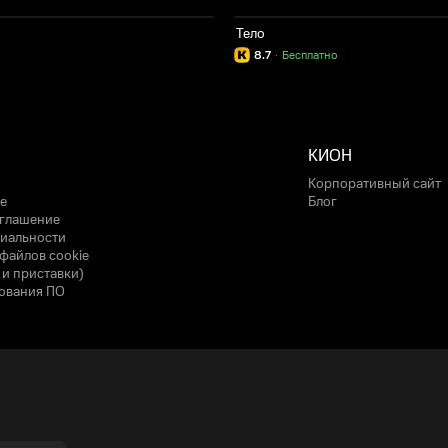
Тело
8.7
·
Бесплатно
КИОН
Корпоративный сайт
е
Блог
оглашение
иальности
файлов cookie
 и приставки)
ования ПО