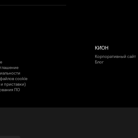
КИОН
Корпоративный сайт
е
Блог
оглашение
иальности
файлов cookie
 и приставки)
ования ПО