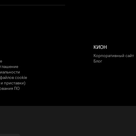
КИОН
Корпоративный сайт
е
Блог
оглашение
иальности
файлов cookie
 и приставки)
ования ПО