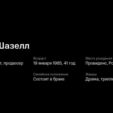
Шазелл
Возраст
Место рождения
т, продюсер
19 января 1985, 41 год
Провиденс, Р
Семейное положение
Жанры
Состоит в браке
Драма, трилл