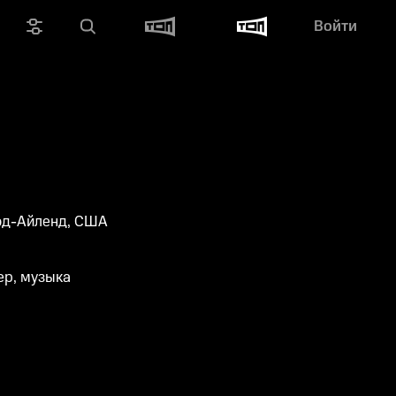
Войти
од-Айленд, США
ер, музыка