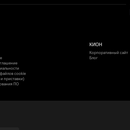
КИОН
Корпоративный сайт
е
Блог
оглашение
иальности
файлов cookie
 и приставки)
ования ПО