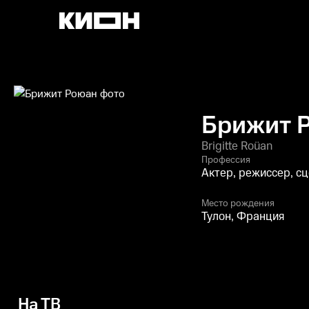
Брижит 
Brigitte Roüan
Профессия
Актер, режиссер, с
Место рождения
Тулон, Франция
На ТВ