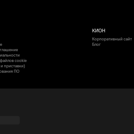
КИОН
Корпоративный сайт
е
Блог
оглашение
иальности
файлов cookie
 и приставки)
ования ПО