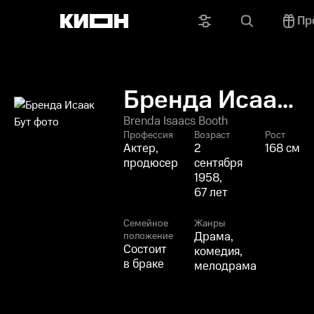
Пр
Бренда Исаак
Бут
Brenda Isaacs Booth
Профессия
Возраст
Рост
Актер,
2
168 см
продюсер
сентября
1958,
67 лет
Семейное
Жанры
Драма,
положение
Состоит
комедия,
в браке
мелодрама