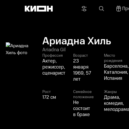
Пр
Ариадна Хиль
Ariadna Gil
Профессия
Возраст
Место
Актер,
23
рождения
Барселона,
режиссер,
января
Каталония,
сценарист
1969, 57
Испания
лет
Рост
Семейное
Жанры
172 см
Драма,
положение
Не
комедия,
состоит
мелодрам
в браке