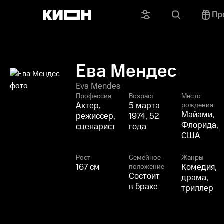
Пр
Ева Мендес
Eva Mendes
Профессия
Возраст
Место
Актер,
5 марта
рождения
Майами,
режиссер,
1974, 52
Флорида,
сценарист
года
США
Рост
Семейное
Жанры
167 см
Комедия,
положение
Состоит
драма,
в браке
триллер