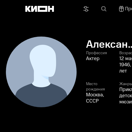
Пр
Алексан
Березня
Профессия
Возра
Актер
12 ма
1946,
лет
Место
Жанр
Прик
рождения
Москва,
детск
СССР
мюзи