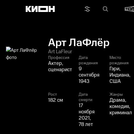
Арт ЛаФлёр
Art LaFleur
Профессия
Дата
Место
Актер,
рождения
рождения
9
Гэри,
сценарист
сентября
Индиана,
1943
США
Рост
Дата
Жанры
182 см
Драма,
смерти
17
комедия,
ноября
криминал
2021,
78 лет