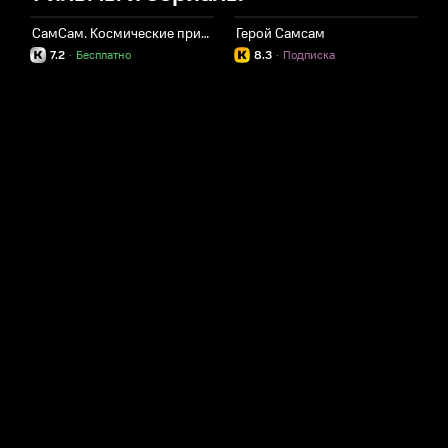
СамСам. Космические приключения
Герой Самсам
7.2
·
Бесплатно
8.3
·
Подписка