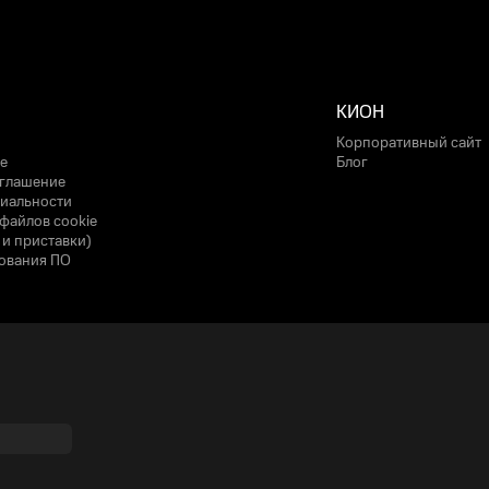
КИОН
Корпоративный сайт
е
Блог
оглашение
иальности
файлов cookie
 и приставки)
ования ПО