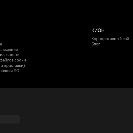
КИОН
Корпоративный сайт
е
Блог
оглашение
иальности
файлов cookie
 и приставки)
ования ПО