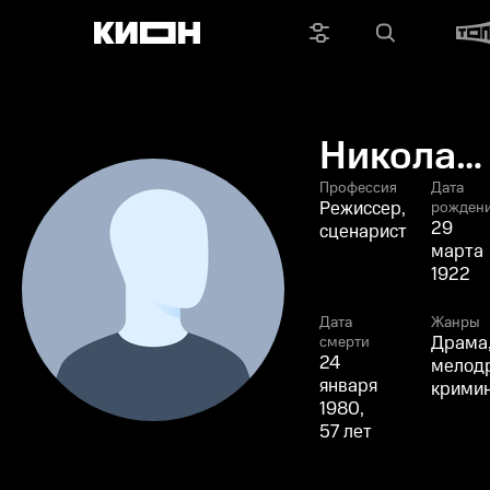
Николай
Розанце
Профессия
Дата
Режиссер,
рожден
29
сценарист
марта
1922
Дата
Жанры
Драма
смерти
24
мелод
января
крими
1980,
57 лет