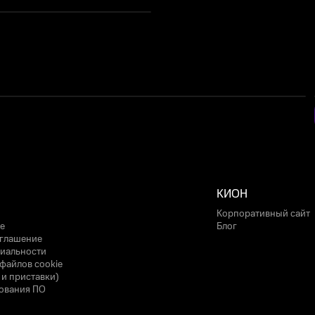
КИОН
Корпоративный сайт
е
Блог
оглашение
иальности
файлов cookie
 и приставки)
ования ПО