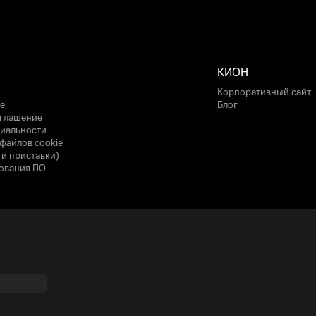
КИОН
Корпоративный сайт
е
Блог
оглашение
иальности
файлов cookie
 и приставки)
ования ПО