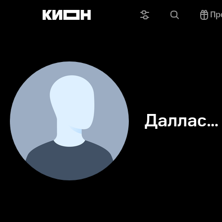
Пр
Даллас
Ламмим