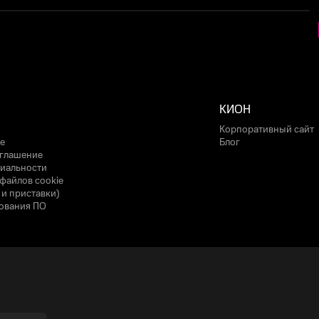
КИОН
Корпоративный сайт
е
Блог
оглашение
иальности
файлов cookie
 и приставки)
ования ПО