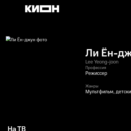
Ли Ён-д
Lee Yeong-joon
Профессия
Режиссер
Жанры
Мультфильм, детски
На ТВ