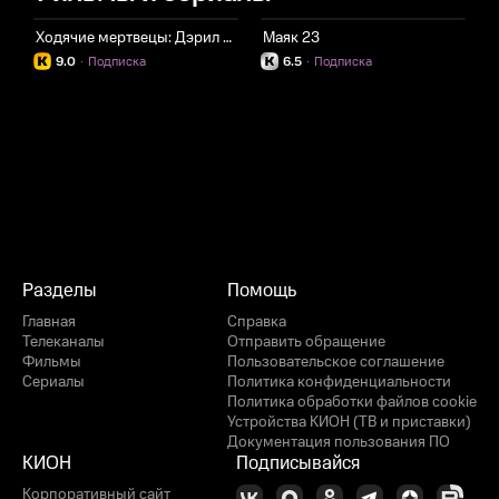
Ходячие мертвецы: Дэрил Диксон
Маяк 23
О
9.0
·
Подписка
6.5
·
Подписка
Разделы
Помощь
Главная
Справка
Телеканалы
Отправить обращение
Фильмы
Пользовательское соглашение
Сериалы
Политика конфиденциальности
Политика обработки файлов cookie
Устройства КИОН (ТВ и приставки)
Документация пользования ПО
КИОН
Подписывайся
Корпоративный сайт