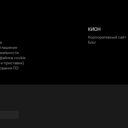
КИОН
Корпоративный сайт
е
Блог
оглашение
иальности
файлов cookie
 и приставки)
ования ПО