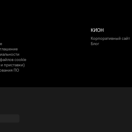
КИОН
Корпоративный сайт
е
Блог
оглашение
иальности
файлов cookie
 и приставки)
ования ПО