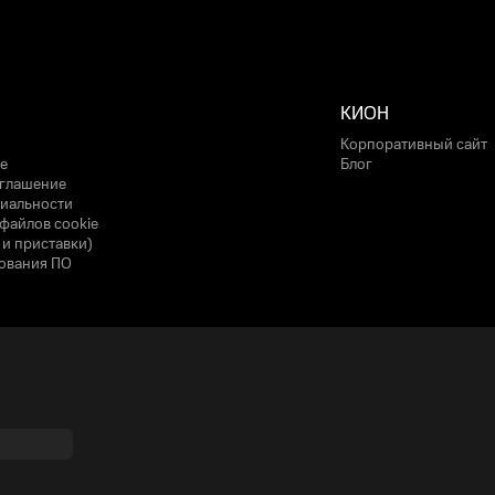
КИОН
Корпоративный сайт
е
Блог
оглашение
иальности
файлов cookie
 и приставки)
ования ПО