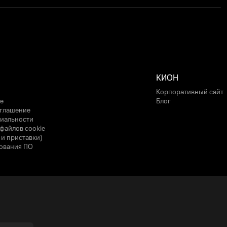
КИОН
Корпоративный сайт
е
Блог
оглашение
иальности
файлов cookie
 и приставки)
ования ПО