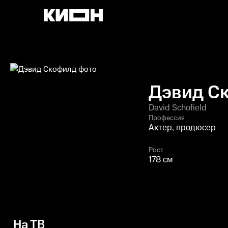
Дэвид С
David Schofield
Профессия
Актер, продюсер
Рост
178 см
На ТВ