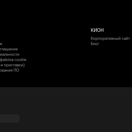
КИОН
Корпоративный сайт
е
Блог
оглашение
иальности
файлов cookie
 и приставки)
ования ПО