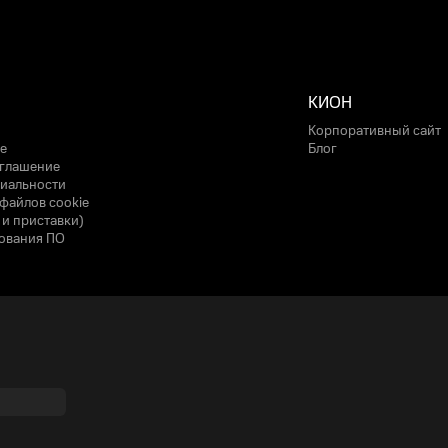
КИОН
Корпоративный сайт
е
Блог
оглашение
иальности
файлов cookie
 и приставки)
ования ПО