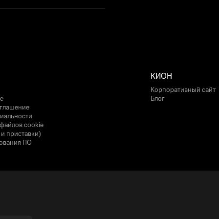
КИОН
Корпоративный сайт
е
Блог
оглашение
иальности
файлов cookie
 и приставки)
ования ПО