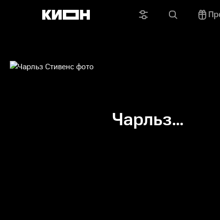
Пр
Чарльз
Стивенс