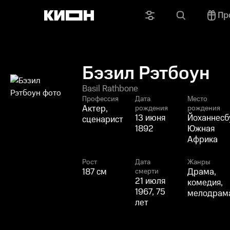
Пр
Бэзил Рэтбоун
Basil Rathbone
Профессия
Дата
Место
Актер,
рождения
рождения
13 июня
Йоханнесб
сценарист
1892
Южная
Африка
Рост
Дата
Жанры
187 см
Драма,
смерти
21 июля
комедия,
1967, 75
мелодрам
лет