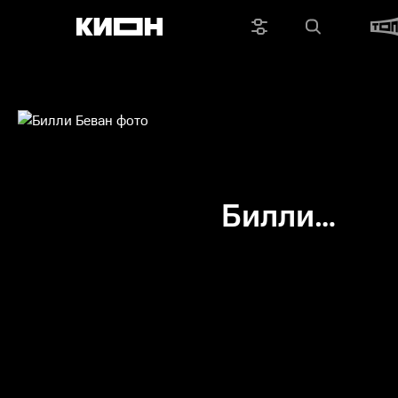
Билли
Беван