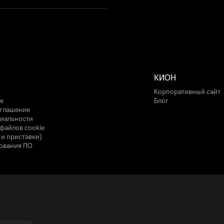
КИОН
Корпоративный сайт
е
Блог
оглашение
иальности
файлов cookie
 и приставки)
ования ПО