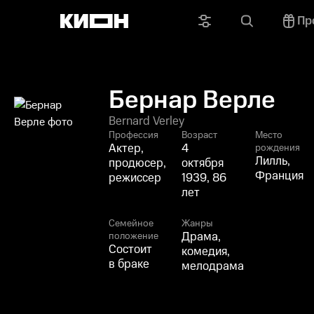
Пр
Бернар Верле
Bernard Verley
Профессия
Возраст
Место
Актер,
4
рождения
Лилль,
продюсер,
октября
Франция
режиссер
1939, 86
лет
Семейное
Жанры
Драма,
положение
Состоит
комедия,
в браке
мелодрама