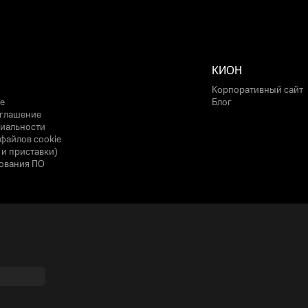
КИОН
Корпоративный сайт
е
Блог
оглашение
иальности
файлов cookie
 и приставки)
ования ПО