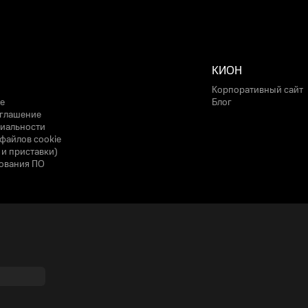
КИОН
Корпоративный сайт
е
Блог
оглашение
иальности
файлов cookie
 и приставки)
ования ПО