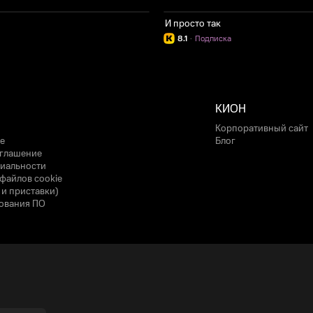
И просто так
8.1
·
Подписка
КИОН
Корпоративный сайт
е
Блог
оглашение
иальности
файлов cookie
 и приставки)
ования ПО