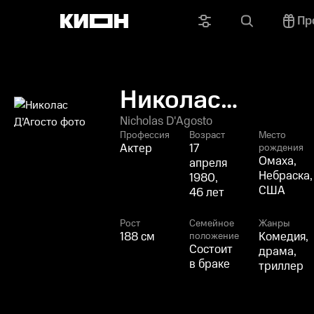
Пр
Николас
Д’Агосто
Nicholas D'Agosto
Профессия
Возраст
Место
Актер
17
рождения
Омаха,
апреля
Небраска,
1980,
США
46 лет
Рост
Семейное
Жанры
188 см
Комедия,
положение
Состоит
драма,
в браке
триллер