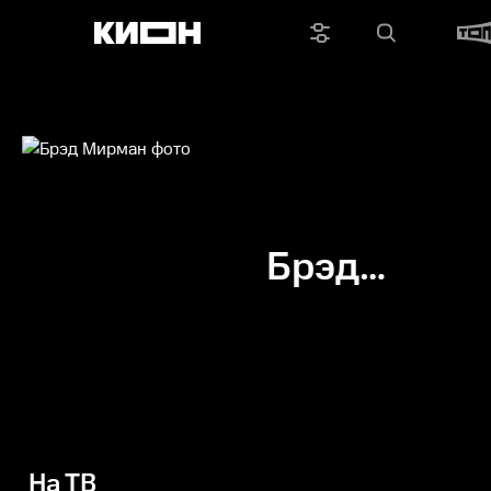
Брэд
Мирман
На ТВ