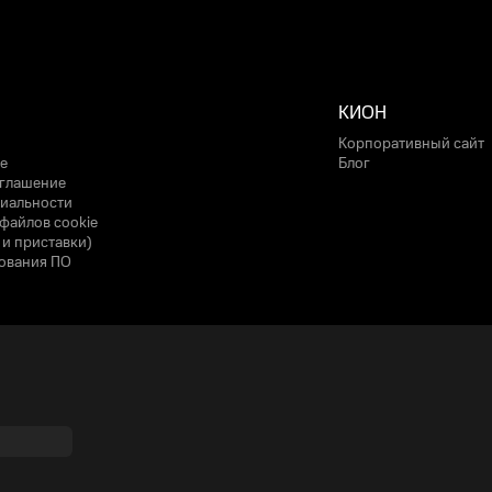
КИОН
Корпоративный сайт
е
Блог
оглашение
иальности
файлов cookie
 и приставки)
ования ПО