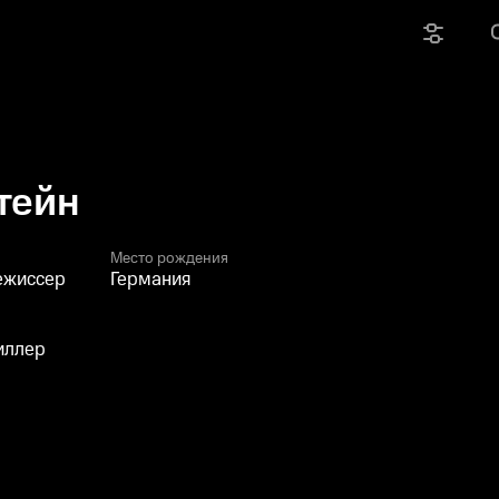
тейн
Место рождения
ежиссер
Германия
иллер