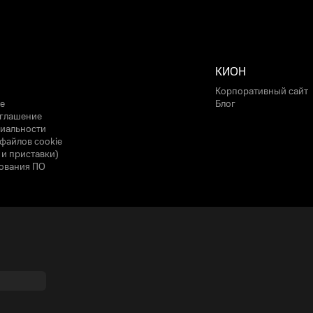
КИОН
Корпоративный сайт
е
Блог
оглашение
иальности
файлов cookie
 и приставки)
ования ПО