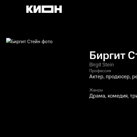
Биргит С
Birgit Stein
Профессия
Актер, продюсер, р
Жанры
Драма, комедия, тр