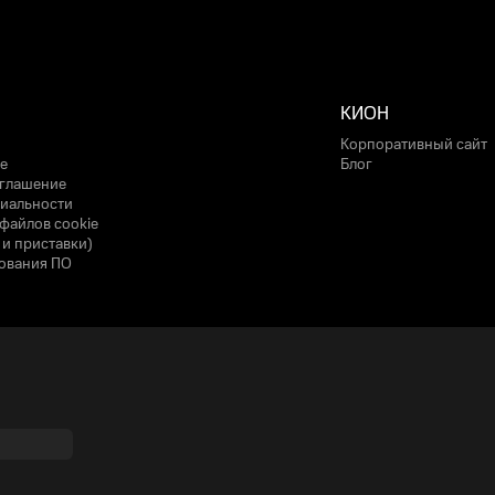
КИОН
Корпоративный сайт
е
Блог
оглашение
иальности
файлов cookie
 и приставки)
ования ПО