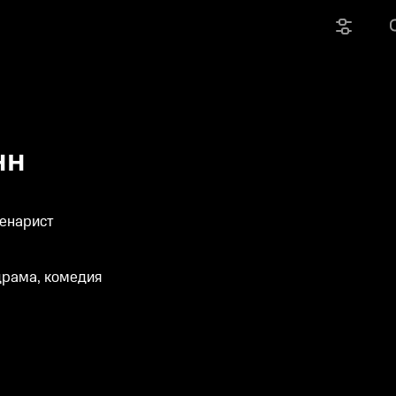
нн
ценарист
драма, комедия