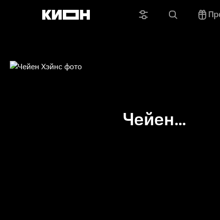
Пр
Чейен
Хэйнс