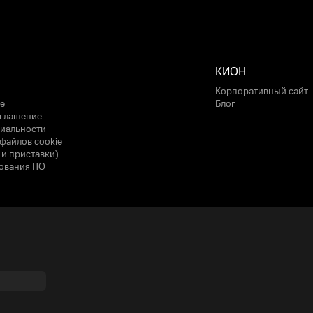
КИОН
Корпоративный сайт
е
Блог
оглашение
иальности
файлов cookie
 и приставки)
ования ПО