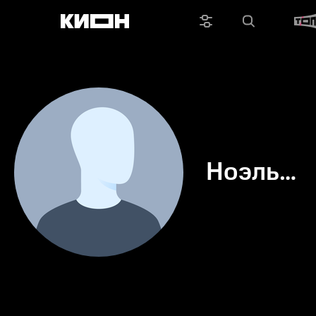
Ноэль
Родриге