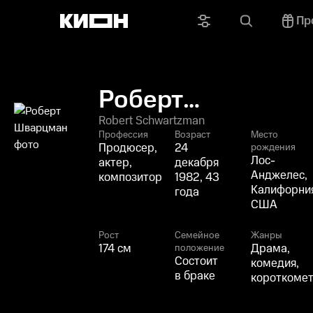
Пр
Роберт
Шварцман
Robert Schwartzman
Профессия
Возраст
Место
Продюсер,
24
рождения
Лос-
актер,
декабря
Анджелес,
композитор
1982, 43
Калифорни
года
США
Рост
Семейное
Жанры
174 см
Драма,
положение
Состоит
комедия,
в браке
короткоме