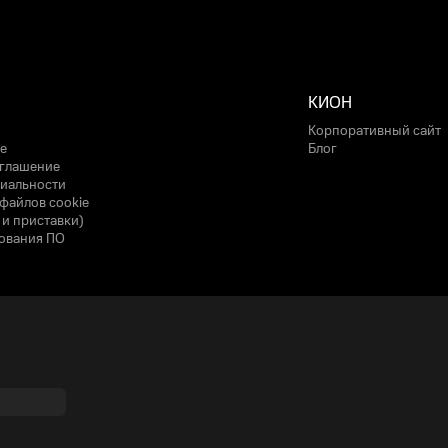
КИОН
Корпоративный сайт
е
Блог
оглашение
иальности
файлов cookie
 и приставки)
ования ПО